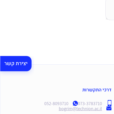
יצירת קשר
דרכי התקשרות
052-8093710
073-3783710
bogrim@technion.ac.il