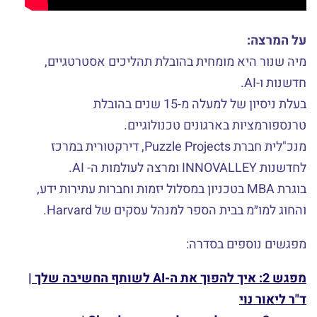
על המרצה:
מיה שנור היא מומחית בהובלת תהליכים אסטרטגיים,
חדשנות ו-AI.
בעלת ניסיון של למעלה מ-15 שנים בהובלת
טרנספורמציות בארגונים טכנולוגיים.
מנכ"לית חברת Puzzle Projects, דירקטורית במרכז
לחדשנות INNOVALLEY ומרצה לעולמות ה- AI.
בוגרת MBA בטכניון במסלול יזמות וחברות עתירות ידע,
והחוג למו״מ בבית הספר למנהל עסקים של Harvard.
מפגשים נוספים בסדרה:
מפגש 2: איך להפוך את ה-AI לשותף החשיבה שלך |
ד"ר ליאור נוי