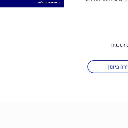
הטכניון
רה ביומן