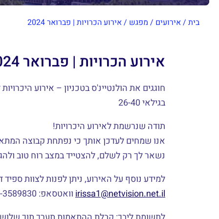
בית
/
אירועים
/
מפגש
/
אירוע הכרויות | פברואר 2024
אירוע הכרויות | פברואר 2024
חוגגים את הולנטיינ'ס בטכניון – אירוע היכרויות ל
בגילאי 26-40
תודה שנרשמת לאירוע היכרויות!
אנו שמחים לעדכן אותך כי נפתחת קבוצה המתאי
נשאר לך רק לשלם, להצטייד במצב רוח טוב ולהג
למידע נוסף על האירוע, ניתן לפנות לצוות ספיד ד
irissa1@netvision.net.il
וואטסאפ: 052-3589830
לתשומת ליבך: קבלת ההתאמות תערך תוך שלושה