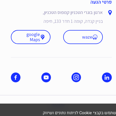
פרטי הגעה
ארגון בוגרי הטכניון קמפוס הטכניון,
בניין קנדה, קומה 1 חדר 133, חיפה
google
waze
Maps
dooble
תוח נתונים ושיווק