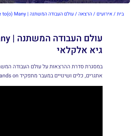
בית
/
אירועים
/
הרצאה
/
עולם העבודה המשתנה | One to(o) Many – גיא אלקלאי
גיא אלקלאי
במסגרת סדרת ההרצאות על עולם העבודה המשת
אתגרים, כלים ושינויים במעבר מתפקיד hands on לתפקיד ניהולי