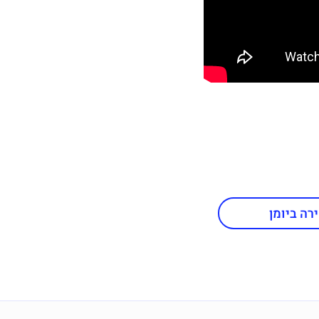
רה ביומן