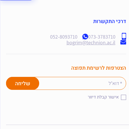
דרכי התקשרות
052-8093710
073-3783710
bogrim@technion.ac.il
הצטרפות לרשימת תפוצה
אישור קבלת דיוור