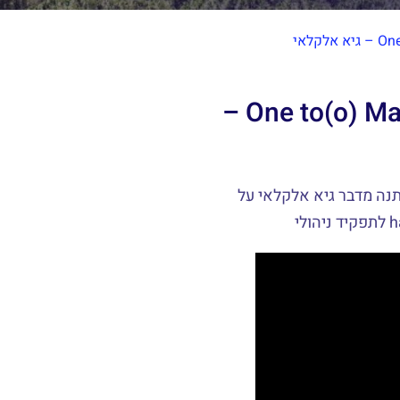
עולם העבודה המשתנה | One to(o) Many –
נה מדבר גיא אלקלאי על