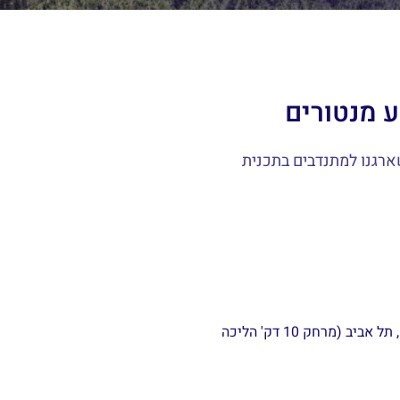
ארגנו למתנדבים בתכנית
החשמונאים 121, משרדי Authomize (קומה 1), תל אביב (מרחק 10 דק' הליכה