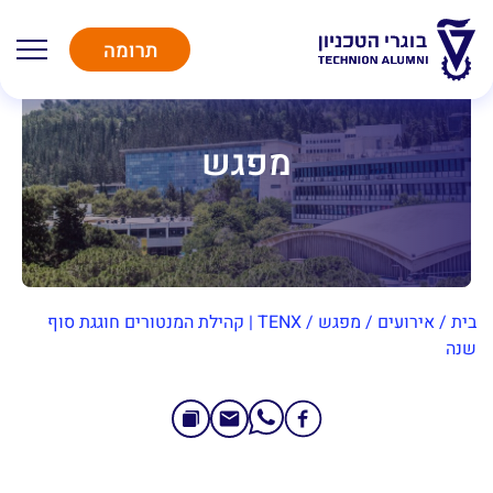
תרומה
מפגש
בית
/
אירועים
/
מפגש
/
TENX | קהילת המנטורים חוגגת סוף
שנה