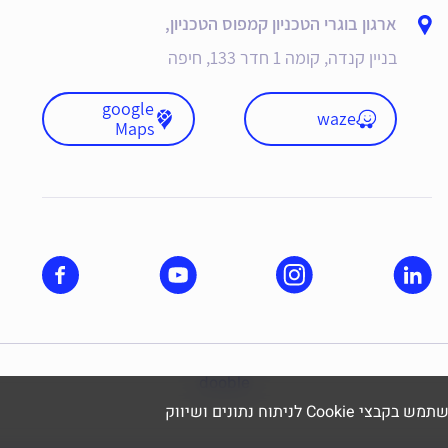
ארגון בוגרי הטכניון קמפוס הטכניון,
בניין קנדה, קומה 1 חדר 133, חיפה
google
waze
Maps
dooble
תוח נתונים ושיווק