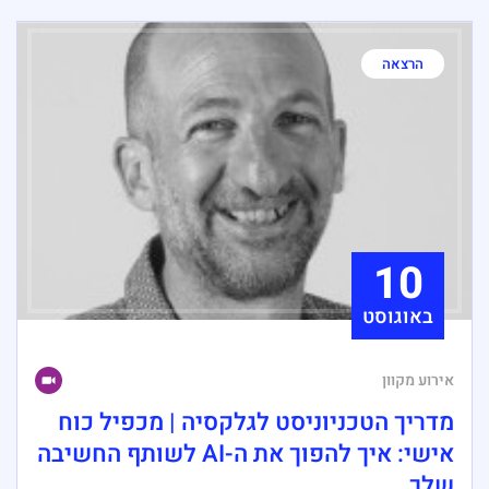
הרצאה
10
באוגוסט
אירוע מקוון
מדריך הטכניוניסט לגלקסיה | מכפיל כוח
אישי: איך להפוך את ה-AI לשותף החשיבה
שלך