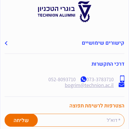
קישורים שימושיים
דרכי התקשרות
052-8093710
073-3783710
bogrim@technion.ac.il
הצטרפות לרשימת תפוצה