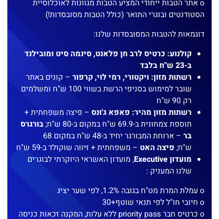
o אתר הטבות ייחודי המציע הטבות מגוונות לאוכלוסיית
הסטודנטים ובוגרי התואר (כולל הטבות מסובסדות!)
דוגמאות להטבות המסובסדות שלנו:
קולנוע: כרטיס לרב חן פלאנט, סינמה סיט ומובילנד
ב-23 ש"ח בלבד
רשתות מזון: ויקטורי, רמי לוי, קרפור
– קונים באתר
שובר למימוש בסניפי הרשת בשווי 100 ש"ח ומשלמים
רק 90 ש"ח
רשתות מזון מהיר: פאפא ג'ונס
– פיצה משפחתית +
תוספת צמחונית ב-69.9 ש"ח במקום ב-80 ש"ח;
בורגרס
בר
– ארוחת המבורגר יחיד ב-48 ש"ח במקום 68
ש"ח;
פיצה האט
– משפחתית + זיווה שוקולד ב-59 ש"ח
מועדון Executive
, מועדון האשראי היוקרתי לבוגרים
שלנו המעניק :
o עמלת המרת מט"ח בגובה 1.2%, לפי שער יציג
o חיובי חו"ל לפי תנאי שוטף+30
o כרטיס חבר priority pass ללא עלות, המקנה זכאות כניסה