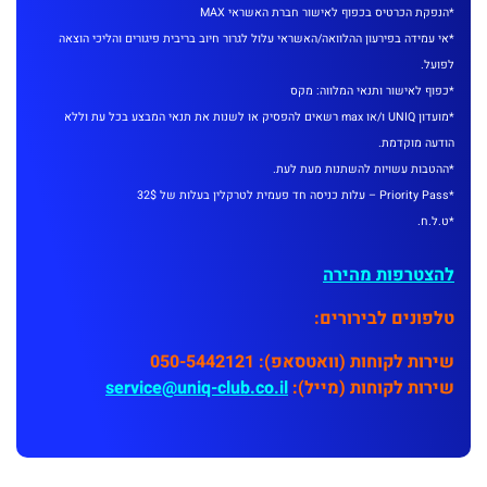
*הנפקת הכרטיס בכפוף לאישור חברת האשראי MAX
*אי עמידה בפירעון ההלוואה/האשראי עלול לגרור חיוב בריבית פיגורים והליכי הוצאה
לפועל.
*כפוף לאישור ותנאי המלווה: מקס
*מועדון UNIQ ו/או max רשאים להפסיק או לשנות את תנאי המבצע בכל עת וללא
הודעה מוקדמת.
*ההטבות עשויות להשתנות מעת לעת.
*Priority Pass – עלות כניסה חד פעמית לטרקלין בעלות של 32$
*ט.ל.ח.
להצטרפות מהירה
טלפונים לבירורים:
שירות לקוחות (וואטסאפ): 050-5442121
שירות לקוחות (מייל):
service@uniq-club.co.il