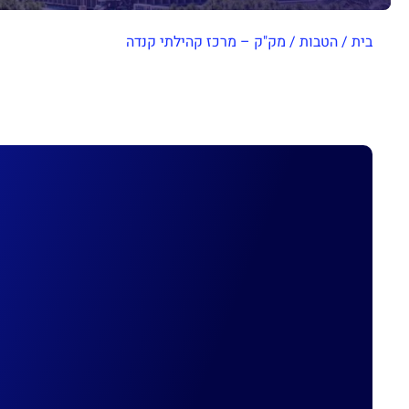
בית
/
הטבות
/
מק"ק – מרכז קהילתי קנדה