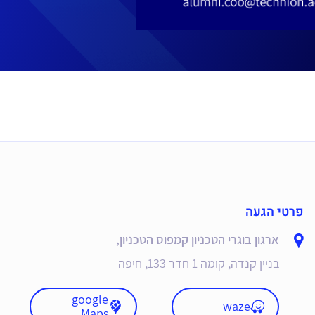
פרטי הגעה
ארגון בוגרי הטכניון קמפוס הטכניון,
בניין קנדה, קומה 1 חדר 133, חיפה
google
waze
Maps