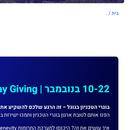
בית
/
.
10-22 בנובמבר | Google Holiday Giving
בוגרי הטכניון בגוגל – זה הרגע שלכם להשקיע את ה-$400 של גוגל ולהשפיע על הדור
הפנו אותם לטובת ארגון בוגרי הטכניון ותמכו ישירות 
איך עושים את זה? היכנסו למערכת התרומות Benevity ובחרו ב-Technion alumni Association