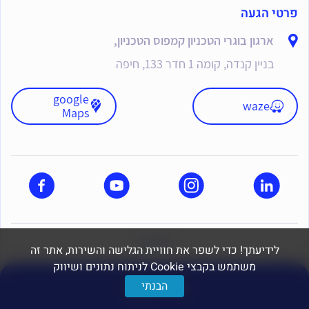
פרטי הגעה
ארגון בוגרי הטכניון קמפוס הטכניון,
בניין קנדה, קומה 1 חדר 133, חיפה
google
waze
Maps
dooble
לידיעתך! כדי לשפר את חוויית הגלישה והשירות, אתר זה
משתמש בקבצי Cookie לניתוח נתונים ושיווק
יצירת קשר
הבנתי