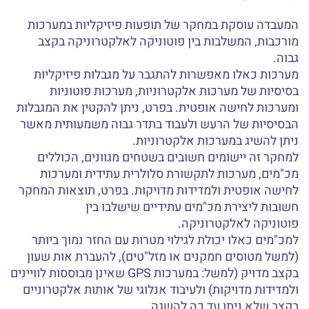
המעבדה עוסקת במחקר של תופעות פיזיקליות במערכות
מורכבות, המשלבות בין פוטוניקה לאלקטרוניקה בקצב
גבוה.
מערכות כאלו מאפשרות להתגבר על מגבלות פיזיקליות
בסיסיות של מערכות אלקטרוניות, מערכות פוטוניות
ומערכות לחישה אופטית. בפרט, ניתן להקטין את המגבלות
הבסיסיות של הרעש ולעבוד בתדר גבוה משמעותית מאשר
ניתן להשיג במערכות אלקטרוניות.
למחקר זה יישומים חשובים בשטחים מגוונים, הכוללים
מכ"מים, מערכות לתקשורת סלולרית עתידית ומערכות
לחישה אופטית ולמדידות מדויקות. בפרט, תוצאות המחקר
חשובות ליצירת מכ"מים עתידיים שישלבו בין
פוטוניקה לאלקטרוניקה.
למכ"מים כאלו יכולת לגילוי מטרות עם החזר נמוך ביותר
(למשל מטוסים חמקנים או מזל"טים), להעברת אות שעון
בקצב מדויק (למשל: במערכות GPS שאינן מבוססות לוויינים
ולמדידות מדויקות) ולעיבוד אנלוגי של אותות אלקטרוניים
בקצב שלא ניתן עד כה להשגה.