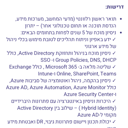
דרישות:
תואר ראשון רלוונטי (מדעי המחשב, מערכות מידע,
הנדסת תוכנה או תחום טכנולוגי אחר) – יתרון
ניסיון מוכח של 5 שנים לפחות בתחומים הבאים:
✓ ידע באפיון וניתוח תהליכים לטובת מימוש בכלי ניהול
של מידע ארגוני
✓ ניסיון מוכח בניהול ותחזוקת Active Directory, כולל
Group Policies, DNS, DHCP ו- SSO
✓ שליטה מלאה ב- Microsoft 365 , כולל Exchange
Online, SharePoint, Teams ו-Intune
✓ ניסיון בהקמה, ניהול ואוטומציה של סביבות Azure,
כולל Azure AD, Azure Automation, Azure Monitor
ו-Azure Security Center
✓ היכרות וניסיון באינטגרציה עם פתרונות היברידיים
(Hybrid Identity ) – שילוב בין Active Directory
מקומי ל-Azure AD
✓ יכולת תכנון ויישום פתרונות גיבוי, DR ואבטחת מידע