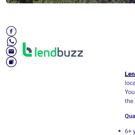
Len
loca
You
the
Qua
6+ 