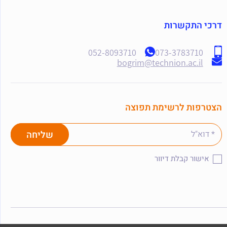
דרכי התקשרות
052-8093710
073-3783710
bogrim@technion.ac.il
הצטרפות לרשימת תפוצה
אישור קבלת דיוור