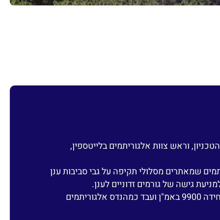
ניון, וראש צוות אלגוריתמים בלייטספין,
תמים שמאתרים מסלולי תקיפה על גבי סביבות ענן
ניעת גישה של גורמים זדוניים לענן.
בעברו רואי הוביל צוות BI גיאוגרפי ביחידה 9900 באמ"ן ועבד כמהנדס אלגוריתמים