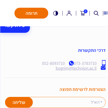
0
תרומה
יצירת קשר
דרכי התקשרות
052-8093710
073-3783710
bogrim@technion.ac.il
הצטרפות לרשימת תפוצה