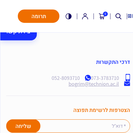
0
תרומה
יצירת קשר
דרכי התקשרות
052-8093710
073-3783710
bogrim@technion.ac.il
הצטרפות לרשימת תפוצה