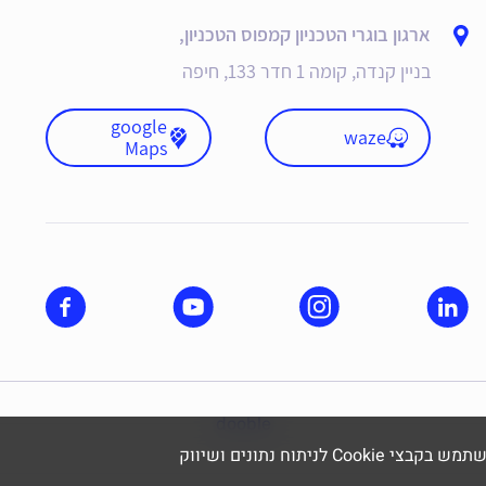
ארגון בוגרי הטכניון קמפוס הטכניון,
בניין קנדה, קומה 1 חדר 133, חיפה
google
waze
Maps
dooble
תוח נתונים ושיווק