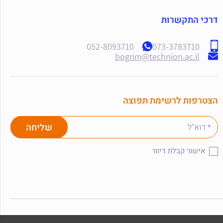
דרכי התקשרות
052-8093710
073-3783710
bogrim@technion.ac.il
הצטרפות לרשימת תפוצה
אישור קבלת דיוור