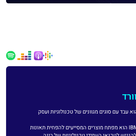
ורד
ובד ב- IBM כבר 25 שנה. הוא עבד עם סוגים מגוונים של טכנולוגיות ועסק
בתפקידו כראש מעבדת המחקר של IBM הוא מפתח מוצרים המסייעים להפחית תאונות
הנגיש לטכנאי העתידי טכנולוגיות של בינה