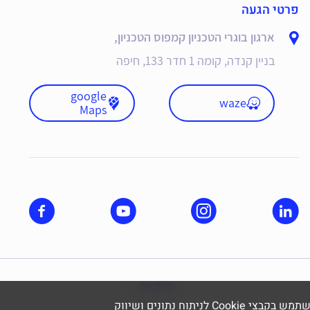
פרטי הגעה
ארגון בוגרי הטכניון קמפוס הטכניון,
בניין קנדה, קומה 1 חדר 133, חיפה
google
waze
Maps
dooble
תוח נתונים ושיווק