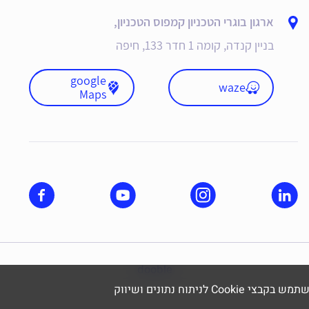
ארגון בוגרי הטכניון קמפוס הטכניון,
בניין קנדה, קומה 1 חדר 133, חיפה
google
waze
Maps
dooble
תוח נתונים ושיווק