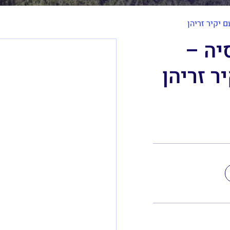
ם יקיר זריהן
יה –
ר זריהן