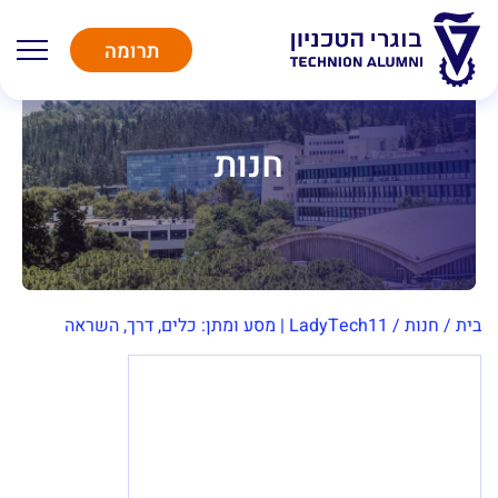
תרומה
חנות
בית
/
חנות
/
LadyTech11 | מסע ומתן: כלים, דרך, השראה